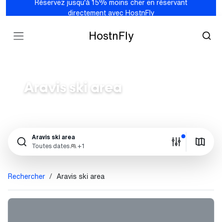
Réservez jusqu'à 15% moins cher en réservant
directement avec HostnFly
HostnFly
Aravis ski area
Aravis ski area
Toutes dates
+1
Rechercher
Aravis ski area