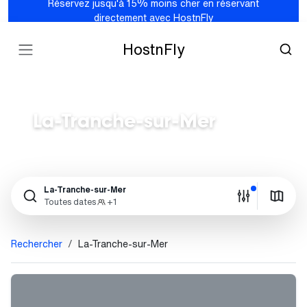
Réservez jusqu'à 15% moins cher en réservant
directement avec HostnFly
HostnFly
La-Tranche-sur-Mer
La-Tranche-sur-Mer
Toutes dates
+1
Rechercher
La-Tranche-sur-Mer