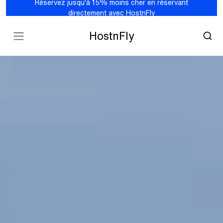
Réservez jusqu'à 15% moins cher en réservant
directement avec HostnFly
HostnFly