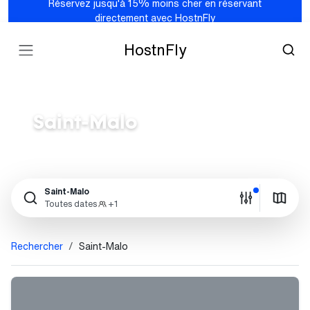
Réservez jusqu'à 15% moins cher en réservant
directement avec HostnFly
HostnFly
Saint-Malo
Saint-Malo
Toutes dates
+1
Rechercher
Saint-Malo