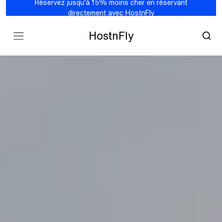
Réservez jusqu'à 15% moins cher en réservant
directement avec HostnFly
HostnFly