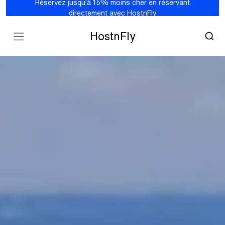
Réservez jusqu'à 15% moins cher en réservant
directement avec HostnFly
HostnFly