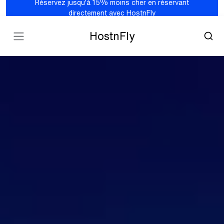
Réservez jusqu'à 15% moins cher en réservant
directement avec HostnFly
HostnFly