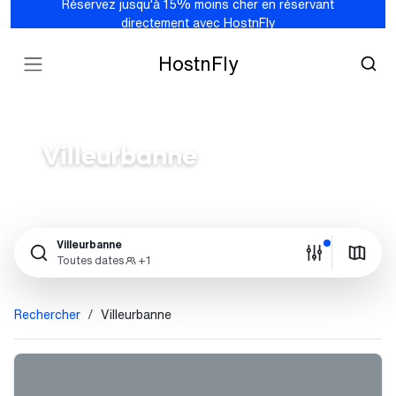
Réservez jusqu'à 15% moins cher en réservant
directement avec HostnFly
HostnFly
Villeurbanne
Villeurbanne
Toutes dates
+1
Rechercher
Villeurbanne