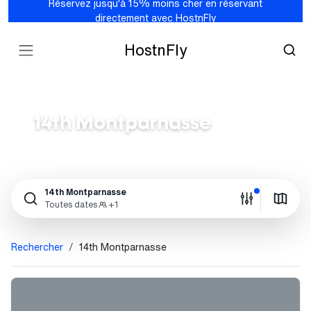
Réservez jusqu'à 15% moins cher en réservant
directement avec HostnFly
HostnFly
14th Montparnasse
14th Montparnasse
Toutes dates
+1
Rechercher
14th Montparnasse