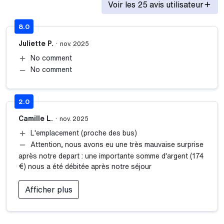
Transports
Voir les 25 avis utilisateur
Métro :
8.0
Ligne M1 (station Vieux Port) : 20 mn à pied.
Juliette P.
·
nov. 2025
Bus :
No comment
Ligne 84 (station Place du 4 Septembre) : 1 min à pied.
No comment
Lignes 54 et 81 (station Place du 4 Septembre) : 2 mn à
pied.
Lignes 82, 82S, 83 et 583 (station Place du 4
2.0
Septembre) : 3 min à pied.
Camille L.
·
nov. 2025
Depuis l’Aéroport Marseille Provence : 25 mn en voiture.
L'emplacement (proche des bus)
Depuis la Gare de Marseille-Saint-Charles : 15 mn en
voiture.
Attention, nous avons eu une très mauvaise surprise
après notre depart : une importante somme d'argent (174
€) nous a été débitée après notre séjour
Afficher plus