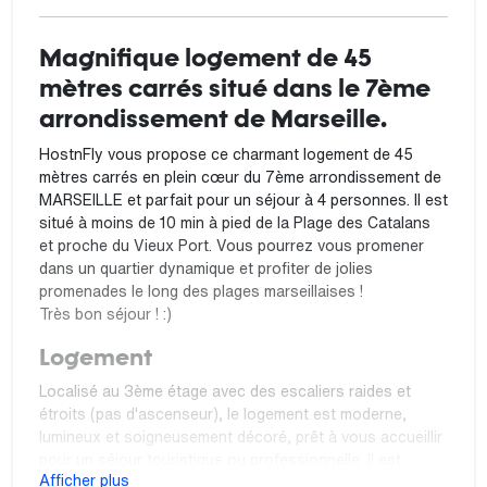
Magnifique logement de 45
mètres carrés situé dans le 7ème
arrondissement de Marseille.
HostnFly vous propose ce charmant logement de 45
mètres carrés en plein cœur du 7ème arrondissement de
MARSEILLE et parfait pour un séjour à 4 personnes. Il est
situé à moins de 10 min à pied de la Plage des Catalans
et proche du Vieux Port. Vous pourrez vous promener
dans un quartier dynamique et profiter de jolies
promenades le long des plages marseillaises !
Très bon séjour ! :)
Logement
Localisé au 3ème étage avec des escaliers raides et
étroits (pas d'ascenseur), le logement est moderne,
lumineux et soigneusement décoré, prêt à vous accueillir
pour un séjour touristique ou professionnelle. Il est
Afficher plus
composé de 2 chambres avec 2 lit doubles, une salle de