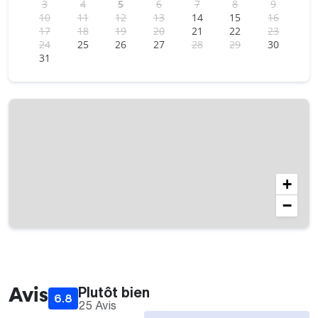
3
4
5
6
7
8
9
Un ménage professionnel est réalisé avant et après
10
11
12
13
14
15
16
chaque voyageur.
17
18
19
20
21
22
23
24
25
26
27
28
29
30
Emplacement
31
Le 7ème arrondissement est au sud ouest du centre ville,
et réunit notamment la pointe du Vieux Port et les Îles du
Frioul. C’est un des quartiers les plus cotés de la ville,
puisqu’il accueille notamment l’immense statue dorée de
la basilique Notre Dame de la Garde, emblème Marseillais.
Cet arrondissement comprend également l’un des plus
vieux monuments chrétiens de France : l’abbaye Saint
+
Victor ; mais aussi le fort Saint Nicolas et le Palais du
Pharo.
−
Vous découvrirez donc les rues étroites et pentues des
quartiers Saint Victor et Saint Lambert, mais aussi les
immeubles bourgeois et modernes qui alternent avec de
nombreuses échoppes sur les trottoires. Les belles villas
cachées dans les rues sinueuses font le charme de ce
quartier privilégié, peu accessible en transport en
Avis
Plutôt bien
6.8
commun et voiture.
25 Avis
6.8
/
10
(
25
Avis)