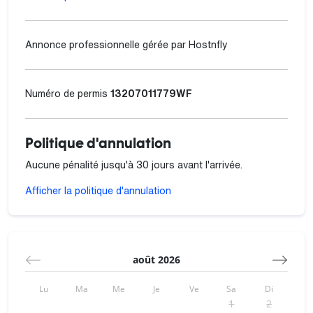
douche et d’un bel espace salon avec une télévision pour
vous détendre après une intense journée.
Vous aurez tout à disposition afin de passer un excellent
Annonce professionnelle gérée par Hostnfly
séjour à savoir :
Machine à Café type Dolce Gusto, Lave-vaisselle,
vaisselle, Four, Micro-ondes, Télévision, Fer à repasser,
Numéro de permis
13207011779WF
Wifi, Air conditionné dans le séjour, Cheminée à titre
décorative.
Politique d'annulation
L'appartement est idéalement situé à proximité de la
Plage des Catalans (à 5 min à pied), du Vieux-Port (à 15
Aucune pénalité jusqu'à 30 jours avant l'arrivée.
min à pied), du Musée Cantini de la Ville de Marseille (à 15
min en bus 54), du Parc Émile Duclaux (à 10 min à pied) et
Afficher la politique d'annulation
du Fort Saint-Nicolas/Entrecasteaux (à 10 min à pied).
Vous trouverez de nombreux commerces à proximité tels
qu'un Supermarché Casino à 5 min à pied et un Super U
et Drive à 5 min à pied.
août 2026
Le quartier est très apprécié des locaux et des touristes,
n’hésitez pas à me demander de bonnes adresses, je
Lu
Ma
Me
Je
Ve
Sa
Di
serai ravi de vous partager mes coups de cœur !
1
2